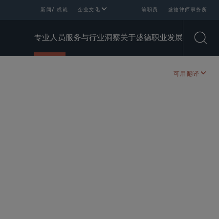
新闻/ 成就
企业文化
前职员
盛德律师事务所
专业人员
服务与行业
洞察
关于盛德
职业发展
Open
可用翻译