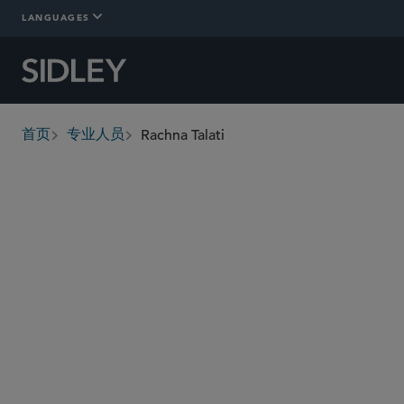
LANGUAGES
Rachna Talati
首页
专业人员
breadcrumbs
rachna.talati
@sidley.com