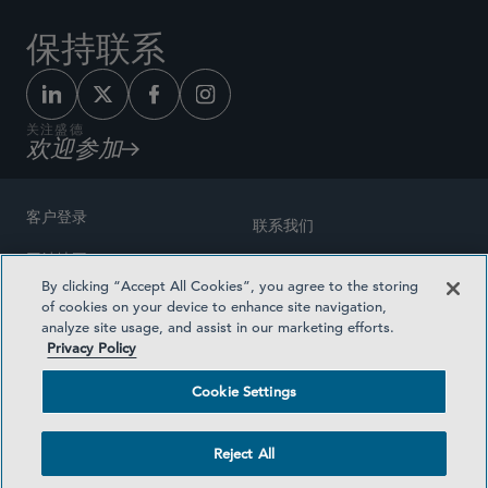
保持联系
关注盛德
欢迎参加
客户登录
联系我们
网站地图
奖励方式
By clicking “Accept All Cookies”, you agree to the storing
律师广告
of cookies on your device to enhance site navigation,
医疗计划透明度
analyze site usage, and assist in our marketing efforts.
隐私政策
Privacy Policy
沪ICP备19003131号-1
条款及细则
Cookie Settings
Cookie Settings
社交媒体目录
Reject All