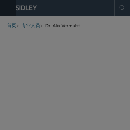
Open Menu
Ope
Dr. Alix Vermulst
首页
专业人员
breadcrumbs
alix.vermulst
@sidley.com
食品、药品及医疗器械监管