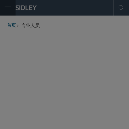
Open Menu
Ope
专业人员
首页
breadcrumbs
查找人员
筛选
服务与行业
办公地点
职称
执业资格
学历