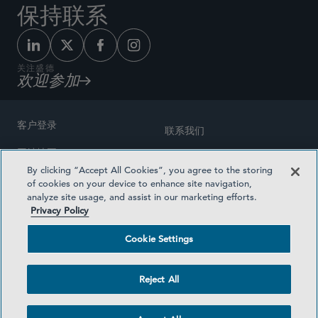
保持联系
关注盛德
欢迎参加
客户登录
联系我们
网站地图
奖励方式
By clicking “Accept All Cookies”, you agree to the storing
律师广告
of cookies on your device to enhance site navigation,
医疗计划透明度
analyze site usage, and assist in our marketing efforts.
隐私政策
Privacy Policy
沪ICP备19003131号-1
条款及细则
Cookie Settings
Cookie Settings
社交媒体目录
Reject All
©2026 SIDLEY AUSTIN LLP