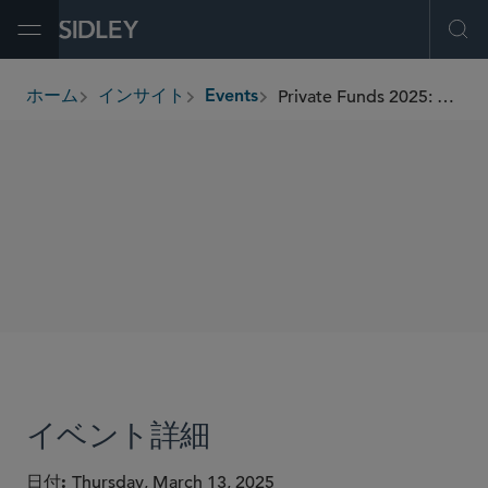
Open Menu
Ope
Private Funds 2025: Developments & Opportunities
ホーム
インサイト
Events
breadcrumbs
SHARE
イベント詳細
日付
Thursday, March 13, 2025