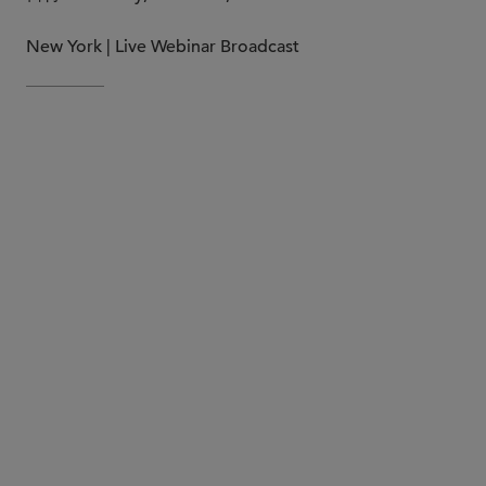
New York | Live Webinar Broadcast
Click here for the full agenda.
Program Overview
To AI, or Not to AI? Ethics Issues Concerning the
Use of Artificial Intelligence
GP Stakes: A Look at What’s Ahead