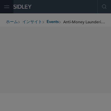
Open Menu
Ope
Anti-Money Laundering, Immigration, and Consumer Protection: Immediate Implications of Executive Order 14406
ホーム
インサイト
Events
breadcrumbs
SHARE