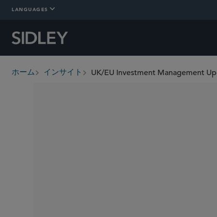
LANGUAGES
UK/EU Investment Management Upd
ホーム
インサイト
breadcrumbs