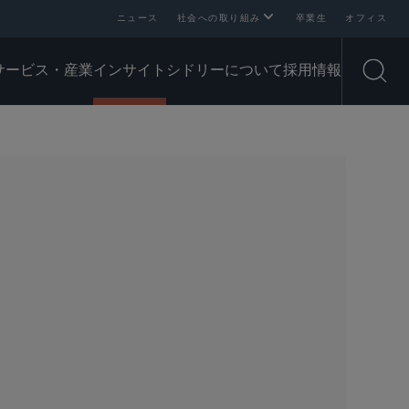
ニュース
社会への取り組み
卒業生
オフィス
サービス・産業
インサイト
シドリーについて
採用情報
Open
SHARE