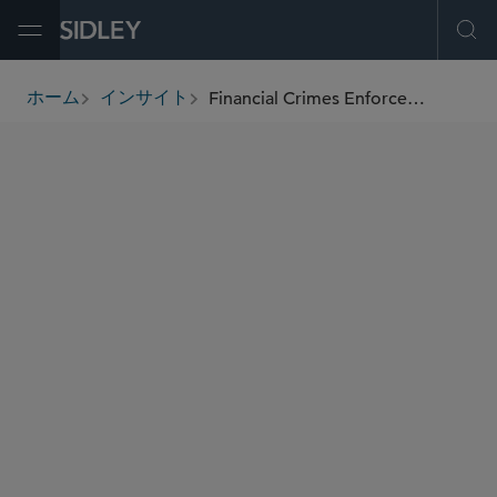
Open Menu
Ope
Financial Crimes Enforcement Network Issues Proposed Rule to Modernize Anti-Money-Laundering/Financing of Terrorism Programs Under Bank Secrecy Act
ホーム
インサイト
breadcrumbs