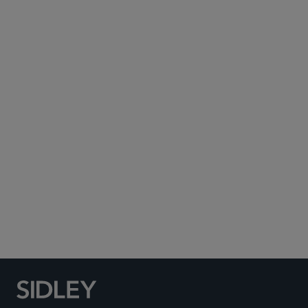
Subscribe to Sidley Publications
Social Media Directory