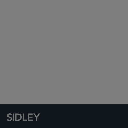
Subscribe to Sidley Publications
Social Media Directory