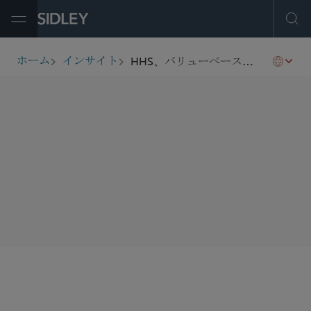
Open Menu
Ope
HHS、バリューベースの医療連携の枠組みを支援するために反キックバック法及びスターク法の改革を提案
ホーム
インサイト
breadcrumbs
SHARE