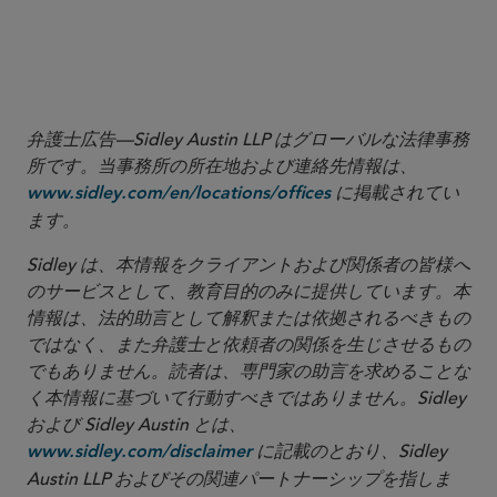
More
弁護士広告—Sidley Austin LLP はグローバルな法律事務
所です。当事務所の所在地および連絡先情報は、
に掲載されてい
www.sidley.com/en/locations/offices
ます。
Sidley は、本情報をクライアントおよび関係者の皆様へ
のサービスとして、教育目的のみに提供しています。本
情報は、法的助言として解釈または依拠されるべきもの
ではなく、また弁護士と依頼者の関係を生じさせるもの
でもありません。読者は、専門家の助言を求めることな
く本情報に基づいて行動すべきではありません。Sidley
および Sidley Austin とは、
に記載のとおり、Sidley
www.sidley.com/disclaimer
Austin LLP およびその関連パートナーシップを指しま