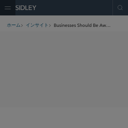
Open Menu
Ope
Businesses Should Be Aware of the Public Disclosure Requirements in the CARES Act before Seeking Relief under its Provisions
ホーム
インサイト
breadcrumbs
SHARE