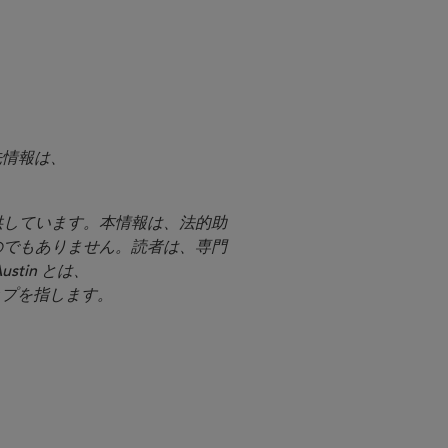
絡先情報は、
提供しています。本情報は、法的助
のでもありません。読者は、専門
stin とは、
シップを指します。