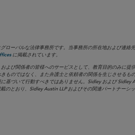
in LLP はグローバルな法律事務所です。当事務所の所在地および連
に掲載されています。
fices
イアントおよび関係者の皆様へのサービスとして、教育目的のみに
べきものではなく、また弁護士と依頼者の関係を生じさせるも
いて行動すべきではありません。Sidley および Sidley Au
載のとおり、Sidley Austin LLP およびその関連パートナー