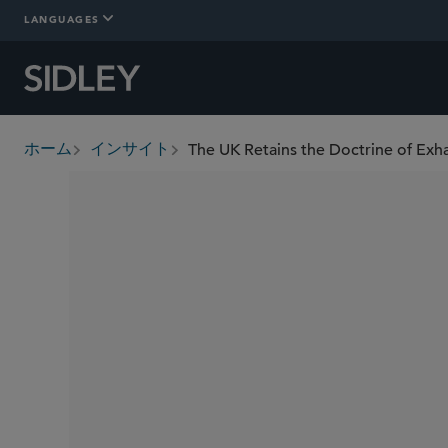
LANGUAGES
The UK Retains the Doctrine of Exhau
ホーム
インサイト
breadcrumbs