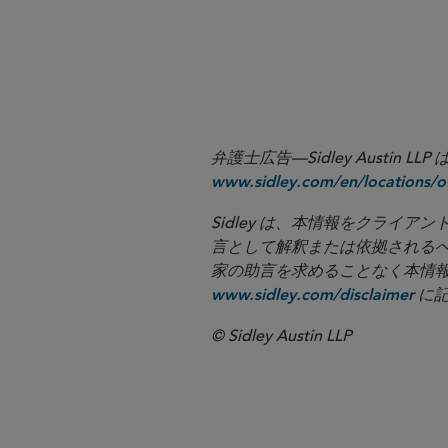
弁護士広告—Sidley Aust
www.sidley.com/en/locations/of
Sidley は、本情報をクラ
言として解釈または依拠される
家の助言を求めることなく本情報に基づ
に記
www.sidley.com/disclaimer
© Sidley Austin LLP