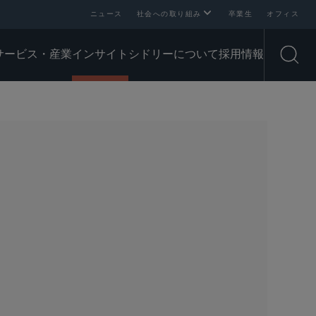
ニュース
社会への取り組み
卒業生
オフィス
サービス・産業
インサイト
シドリーについて
採用情報
Open
SHARE