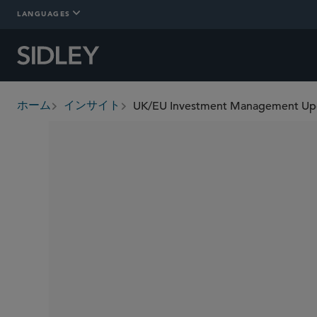
LANGUAGES
UK/EU Investment Management Upd
ホーム
インサイト
breadcrumbs