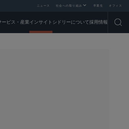
ニュース
社会への取り組み
卒業生
オフィス
サービス・産業
インサイト
シドリーについて
採用情報
Open
SHARE