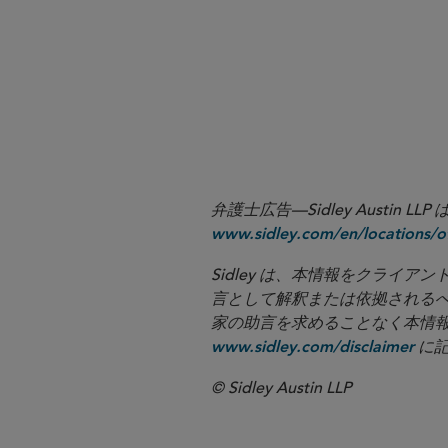
More
弁護士広告—Sidley Aust
www.sidley.com/en/locations/of
Sidley は、本情報をクラ
言として解釈または依拠される
家の助言を求めることなく本情報に基づ
に記
www.sidley.com/disclaimer
© Sidley Austin LLP