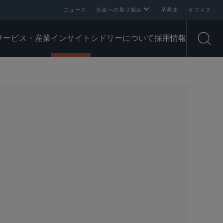
ニュース
社会への取り組み
卒業生
オフィス
サービス・産業
インサイト
シドリーについて
採用情報
Open
SHARE