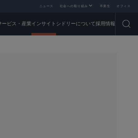
ニュース
社会への取り組み
卒業生
オフィス
サービス・産業
インサイト
シドリーについて
採用情報
Open
SHARE