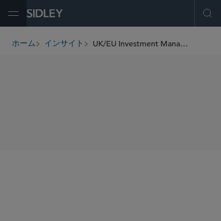
Open Menu
Ope
UK/EU Investment Management Update (February 2022)
ホーム
インサイト
breadcrumbs
SHARE