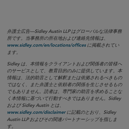
More
弁護士広告—Sidley Austin LLP はグローバルな法律事務
所です。当事務所の所在地および連絡先情報は、
に掲載されてい
www.sidley.com/en/locations/offices
ます。
Sidley は、本情報をクライアントおよび関係者の皆様へ
のサービスとして、教育目的のみに提供しています。本
情報は、法的助言として解釈または依拠されるべきもの
ではなく、また弁護士と依頼者の関係を生じさせるもの
でもありません。読者は、専門家の助言を求めることな
く本情報に基づいて行動すべきではありません。Sidley
および Sidley Austin とは、
に記載のとおり、Sidley
www.sidley.com/disclaimer
Austin LLP およびその関連パートナーシップを指しま
す。