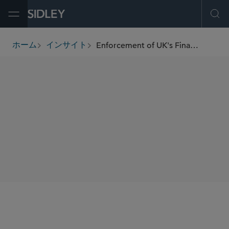
Open Menu
Ope
Enforcement of UK's Financial Sanctions: Strict Liability and a Stronger Approach
ホーム
インサイト
breadcrumbs
SHARE