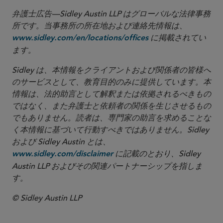
弁護士広告—Sidley Austin LLP はグローバルな法律事務
所です。当事務所の所在地および連絡先情報は、
に掲載されてい
www.sidley.com/en/locations/offices
ます。
Sidley は、本情報をクライアントおよび関係者の皆様へ
のサービスとして、教育目的のみに提供しています。本
情報は、法的助言として解釈または依拠されるべきもの
ではなく、また弁護士と依頼者の関係を生じさせるもの
でもありません。読者は、専門家の助言を求めることな
く本情報に基づいて行動すべきではありません。Sidley
および Sidley Austin とは、
に記載のとおり、Sidley
www.sidley.com/disclaimer
Austin LLP およびその関連パートナーシップを指しま
す。
© Sidley Austin LLP