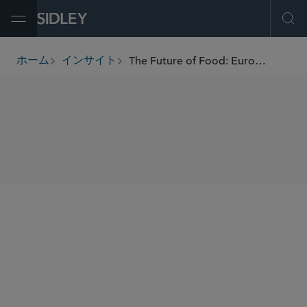
Open Menu
Ope
The Future of Food: European Regulators Taking Action?
ホーム
インサイト
breadcrumbs
SHARE