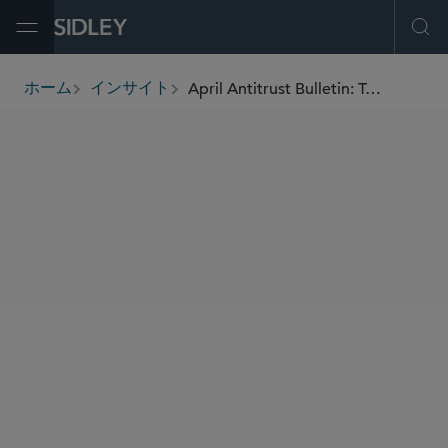
Open Menu
Ope
April Antitrust Bulletin: Top-of-Mind Global Antitrust Issues
ホーム
インサイト
breadcrumbs
SHARE