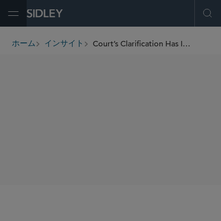
Open Menu
Ope
Court’s Clarification Has Implications for U.S. Pharmaceutical Manufacturer Copay Programs for Eligible Patients
ホーム
インサイト
breadcrumbs
SHARE