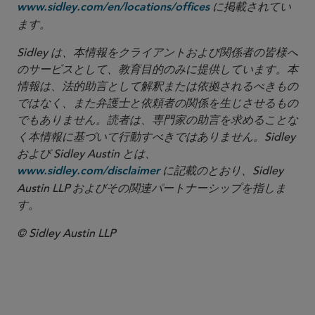
に掲載されてい
www.sidley.com/en/locations/offices
ます。
Sidley は、本情報をクライアントおよび関係者の皆様へ
のサービスとして、教育目的のみに提供しています。本
情報は、法的助言として解釈または依拠されるべきもの
ではなく、また弁護士と依頼者の関係を生じさせるもの
でもありません。読者は、専門家の助言を求めることな
く本情報に基づいて行動すべきではありません。Sidley
および Sidley Austin とは、
に記載のとおり、Sidley
www.sidley.com/disclaimer
Austin LLP およびその関連パートナーシップを指しま
す。
© Sidley Austin LLP