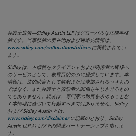
弁護士広告—Sidley Austin LLP はグローバルな法律事務
所です。当事務所の所在地および連絡先情報は、
に掲載されてい
www.sidley.com/en/locations/offices
ます。
Sidley は、本情報をクライアントおよび関係者の皆様へ
のサービスとして、教育目的のみに提供しています。本
情報は、法的助言として解釈または依拠されるべきもの
ではなく、また弁護士と依頼者の関係を生じさせるもの
でもありません。読者は、専門家の助言を求めることな
く本情報に基づいて行動すべきではありません。Sidley
および Sidley Austin とは、
に記載のとおり、Sidley
www.sidley.com/disclaimer
Austin LLP およびその関連パートナーシップを指しま
す。