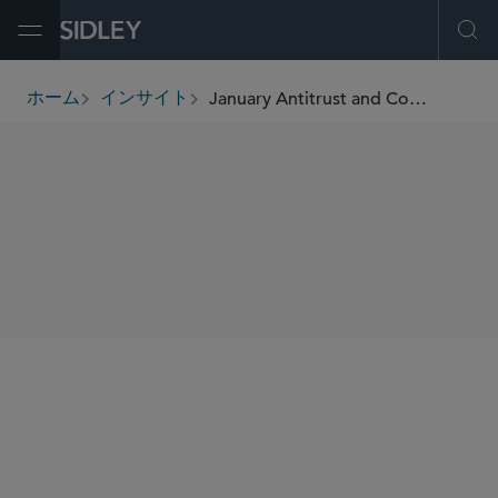
Open Menu
Ope
January Antitrust and Competition Bulletin: Top-of-Mind Global Antitrust Issues
ホーム
インサイト
breadcrumbs
SHARE