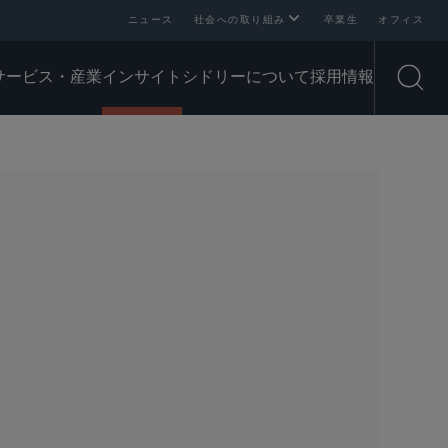
ニュース
社会への取り組み
卒業生
オフィス
サービス・産業
インサイト
シドリーについて
採用情報
Open
SHARE