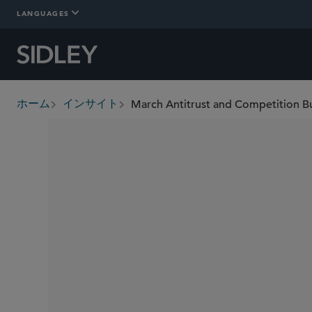
LANGUAGES
March Antitrust and Competition Bul
ホーム
インサイト
breadcrumbs