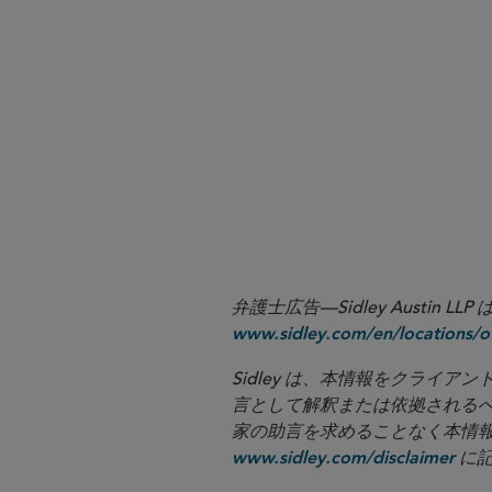
here
Why it matters:
弁護士広告—Sidley Aust
www.sidley.com/en/locations/of
Sidley は、本情報をクラ
言として解釈または依拠される
家の助言を求めることなく本情報に基づ
に記
www.sidley.com/disclaimer