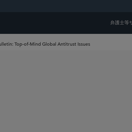
弁護士等
letin: Top-of-Mind Global Antitrust Issues