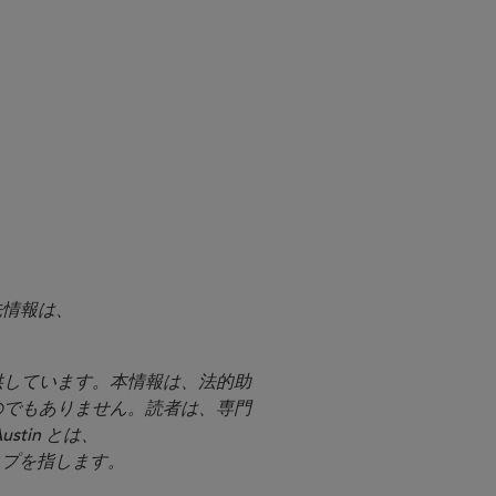
絡先情報は、
提供しています。本情報は、法的助
のでもありません。読者は、専門
stin とは、
シップを指します。