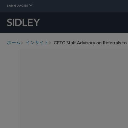
LANGUAGES
CFTC Staff Advisory on Referrals to
ホーム
インサイト
breadcrumbs