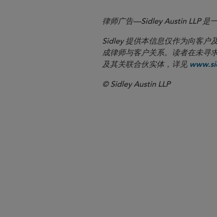
律师广告—Sidley Austin
Sidley 提供本信息仅作为
成律师与客户关系。读者在未寻求专业顾问意
及其关联合伙实体，详见
www.sid
© Sidley Austin LLP