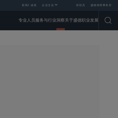
新闻/ 成就
企业文化
前职员
盛德律师事务所
专业人员
服务与行业
洞察
关于盛德
职业发展
Open
SHARE