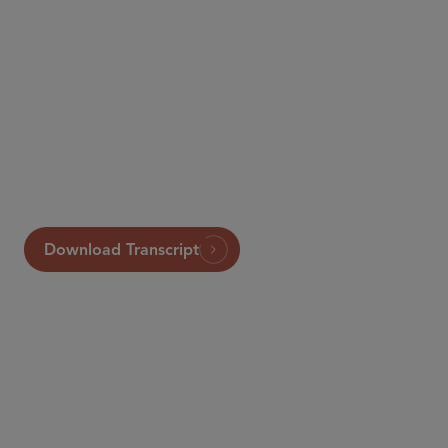
Apple Podcasts
Spotify
other podcast services
View Transcript
Download Transcript
パートナー
Lilya Tessler
ltessler
@sidley.com