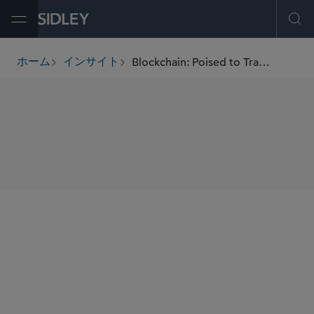
Open Menu
Ope
Blockchain: Poised to Transform Business
ホーム
インサイト
breadcrumbs
SHARE