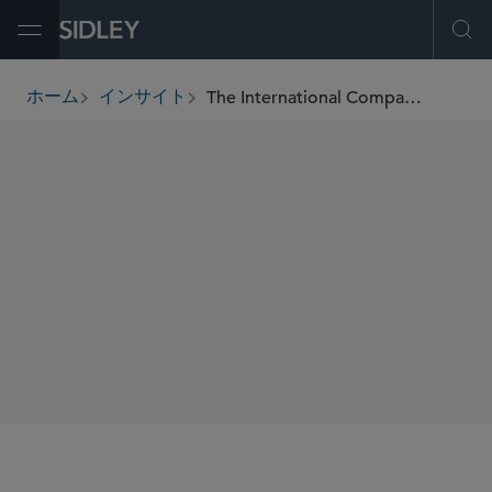
Open Menu
Ope
The International Comparative Legal Guide to: Merger Control 2020
ホーム
インサイト
breadcrumbs
著者
Ken Daly
Jim Lowe
SHARE