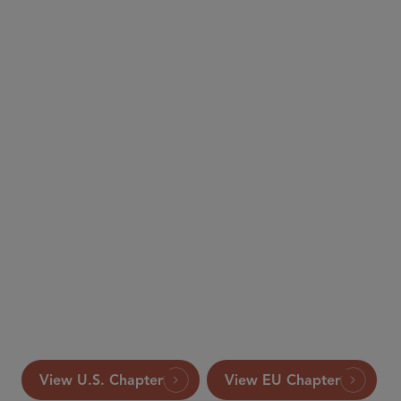
The International Comparative Legal Guide to:
Merger Control 2020
This article appeared in the 2020 edition of The
International Comparative Legal Guide to: Merger
Control, published by Global Legal Group Ltd.,
London.
View U.S. Chapter
View EU Chapter