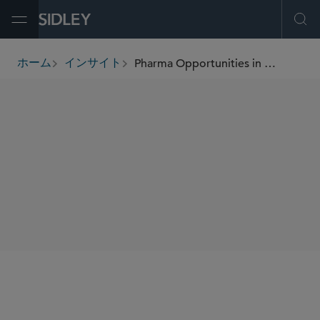
Open Menu
Ope
Pharma Opportunities in Post-Brexit UK
ホーム
インサイト
breadcrumbs
著者
Maria Isabel Manley
SHARE