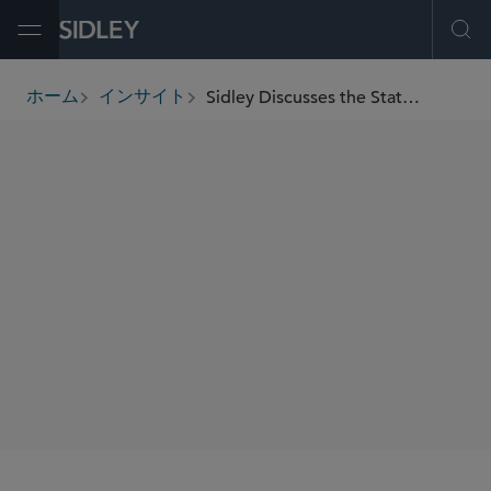
Open Menu
Ope
Sidley Discusses the State of Play in Banking and Digital Assets
ホーム
インサイト
breadcrumbs
著者
Michael D. Lewis
Kristin S. Teager
Kristen E. Kane
Nathan Truong
Matthew S. Katz
SHARE