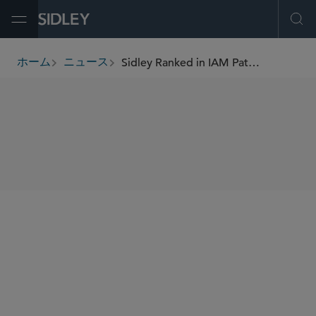
Open Menu
Ope
Sidley Ranked in IAM Patent 1000 2026
ホーム
ニュース
breadcrumbs
SHARE
IAM Patent 1000
California – Litigation; Transactions