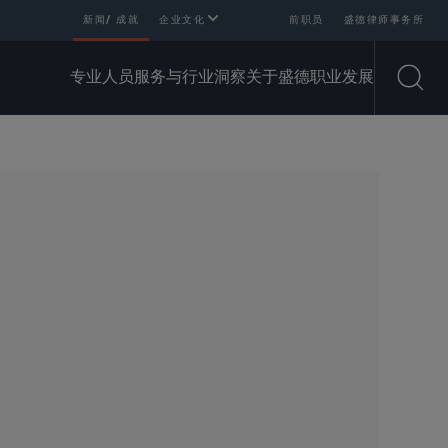
新闻/ 成就
企业文化
前职员
盛德律师事务所
专业人员
服务与行业
洞察
关于盛德
职业发展
Open
SHARE