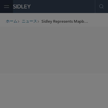
Open Menu
Ope
Sidley Represents Mapbox in US$280 Million Series E Funding
ホーム
ニュース
breadcrumbs
SHARE