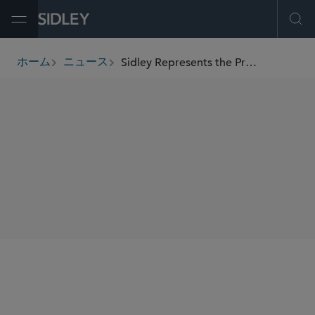
Open Menu
Ope
Sidley Represents the Professional Fighters League in US$100 Million Investment by PIF
ホーム
ニュース
breadcrumbs
SHARE