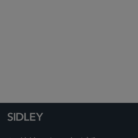
Subscribe to Sidley Publications
Social Media Directory