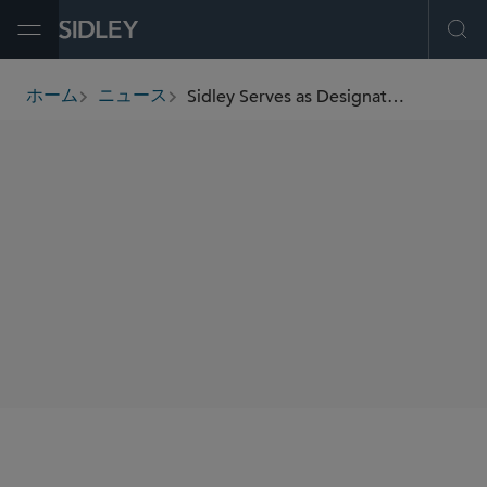
Open Menu
Ope
Sidley Serves as Designated Underwriters’ Counsel in US$4.75 Billion Offering of Senior Notes by BHP Billiton Finance
ホーム
ニュース
breadcrumbs
SHARE