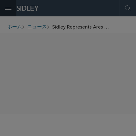
Open Menu
Ope
Sidley Represents Ares Management in Joint Venture With CAL Automotive in Purchase of up to US$1.5 Billion of New Vehicle Leases
ホーム
ニュース
breadcrumbs
SHARE