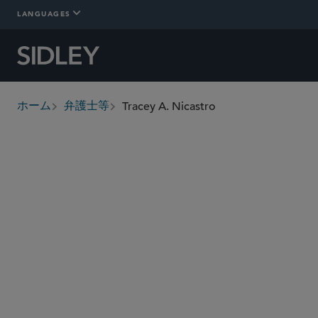
LANGUAGES
Tracey A. Nicastro
ホーム
弁護士等
breadcrumbs
tnicastro
@sidley.com