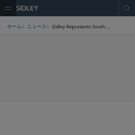
Open Menu
Ope
Sidley Represents Southwestern Electric Power Company in US$336.7 Million Bond Issuance
ホーム
ニュース
breadcrumbs
SHARE