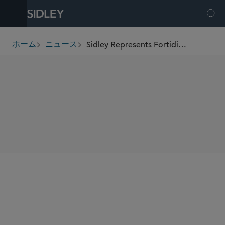
Open Menu
Ope
Sidley Represents Fortidia in Strategic Partnership With BC Partners
ホーム
ニュース
breadcrumbs
SHARE