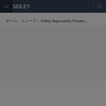
Open Menu
Ope
Sidley Represents Private Equity at Goldman Sachs Alternatives in the Acquisition of FGI Worldwide
ホーム
ニュース
breadcrumbs
SHARE