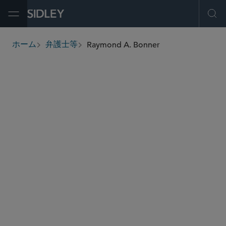
Open Menu
Ope
Raymond A. Bonner
ホーム
弁護士等
breadcrumbs
rbonner
@sidley.com
商取引に関する訴訟及び紛争処理
危機管理と戦略的対応