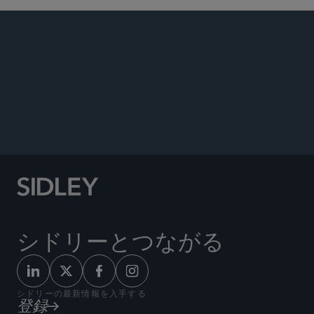
著書
イベント
評価
メディア
“A Q&A with Raymond Bonner, Sidley Austin LLP,”
LMG Life Sciences
(June 1, 2012).
シドリーとつながる
シドリーの最新情報を入手する
登録