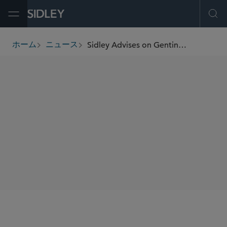
Open Menu
Ope
Sidley Advises on Genting Group’s Landmark US$1.25 Billion Perpetual Securities Issuance and Concurrent US$1.5 Billion Tender Offer
ホーム
ニュース
breadcrumbs
SHARE