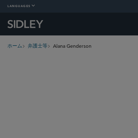
LANGUAGES
Alana Genderson
ホーム
弁護士等
breadcrumbs
alana.genderson
@sidley.com