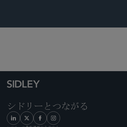
LABOR, EMPLOYMENT AND IMMIGRATION
UPDATE
最高裁、控訴審、訴訟戦略
労働・雇用・移民
シドリーとつながる