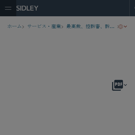
Open Menu
労働
ホーム
サービス・産業
最高裁、控訴審、訴訟戦略
breadcrumbs
概要