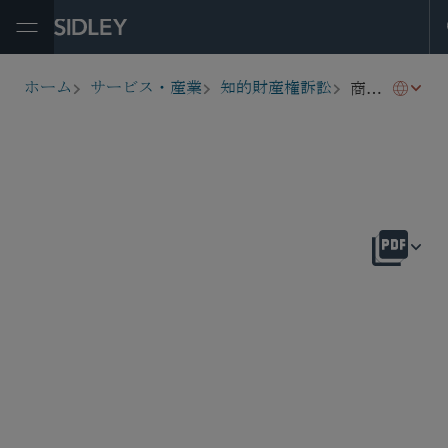
Open Menu
商標訴訟
ホーム
サービス・産業
知的財産権訴訟
breadcrumbs
概要