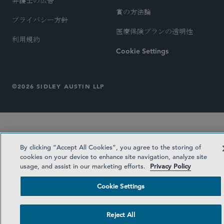
弁護士の広告
賞の方法論
プライバシー方針
医療保険プランの透明性
利用規約
Cookie Settings
©2026 SIDLEY AUSTIN LLP
By clicking “Accept All Cookies”, you agree to the storing of
cookies on your device to enhance site navigation, analyze site
usage, and assist in our marketing efforts.
Privacy Policy
Cookie Settings
Reject All