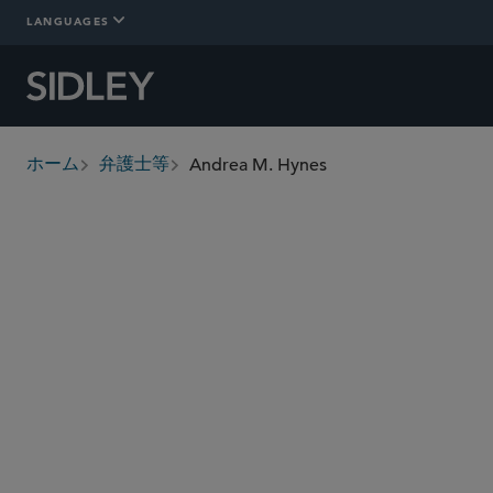
LANGUAGES
Andrea M. Hynes
ホーム
弁護士等
breadcrumbs
ahynes
@sidley.com