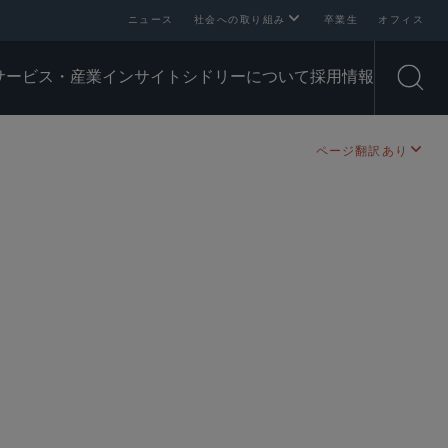
ニュース
社会への取り組み
卒業生
オフィス
サービス・産業
インサイト
シドリーについて
採用情報
Open
ページ翻訳あり