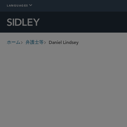
LANGUAGES
Daniel Lindsey
ホーム
弁護士等
breadcrumbs
daniel.lindsey
@sidley.com