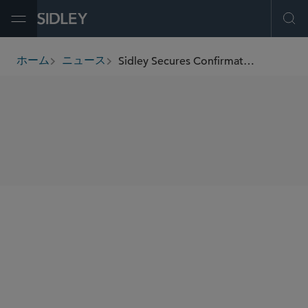
Open Menu
Ope
Sidley Secures Confirmation of Ebix’s Chapter 11 Plan
ホーム
ニュース
breadcrumbs
SHARE