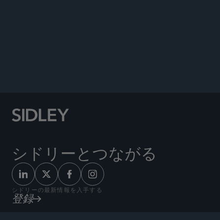
Interactive Entertainment Space,” Video Games
and Digital Media Conference, ABA Forum on the
Entertainment and Sports Industries, March 6,
2012.
Sixth Annual Gamer Technology Law Conference,
March 31, 2011.
シドリーとつながる
シドリーの最新情報を入手する
登録