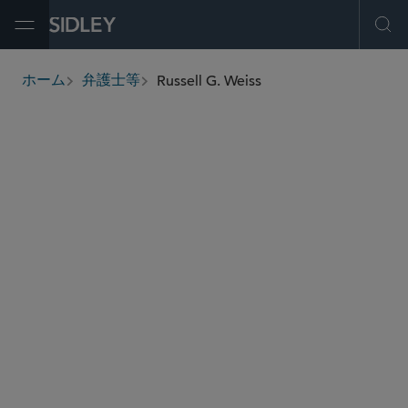
Open Menu
Ope
Russell G. Weiss
ホーム
弁護士等
breadcrumbs
rweiss
@sidley.com
ブロックチェーン
新興企業・ベンチャーキャピタル
エンターテインメント、スポーツ、メディア