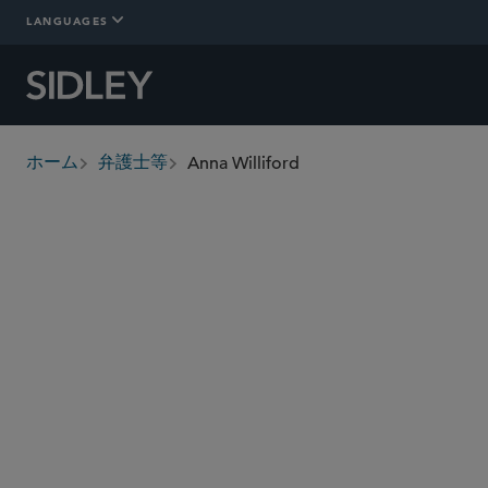
LANGUAGES
Anna Williford
ホーム
弁護士等
breadcrumbs
awilliford
@sidley.com