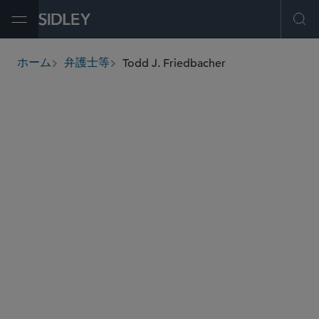
Open Menu
Ope
Todd J. Friedbacher
ホーム
弁護士等
breadcrumbs
tfriedbacher
@sidley.com