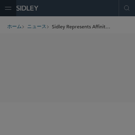
Open Menu
Ope
Sidley Represents Affinity Partners in Consortium’s Landmark US$55 Billion Acquisition of EA
ホーム
ニュース
breadcrumbs
SHARE