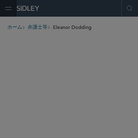
Open Menu
Ope
Eleanor Dodding
ホーム
弁護士等
breadcrumbs
edodding
@sidley.com
プライバシー/サイバーセキュリティ
サイバーセキュリティ・サイバー犯罪・データ侵
害